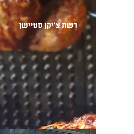
רשת צ'יקן סטיישן