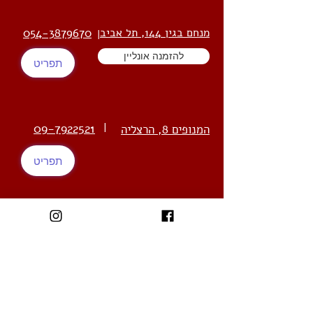
מנחם בגין 144, תל אביב
054-3879670
|
להזמנה אונליין
תפריט
09-7922521
|
המנופים 8, הרצליה
תפריט
03-5552945
הברזל 32, רמת החייל
|
להזמנה אונליין
תפריט