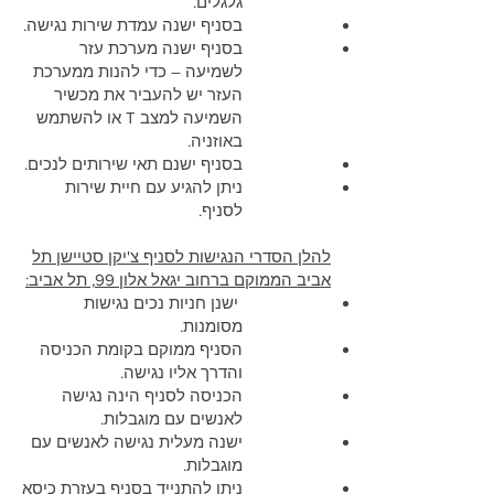
גלגלים.
בסניף ישנה עמדת שירות נגישה.
בסניף ישנה מערכת עזר
לשמיעה – כדי להנות ממערכת
העזר יש להעביר את מכשיר
השמיעה למצב T או להשתמש
באוזניה.
בסניף ישנם תאי שירותים לנכים.
ניתן להגיע עם חיית שירות
לסניף.
להלן הסדרי הנגישות לסניף צ'יקן סטיישן תל
אביב הממוקם ברחוב יגאל אלון 99, תל אביב:
ישנן חניות נכים נגישות
מסומנות.
הסניף ממוקם בקומת הכניסה
והדרך אליו נגישה.
הכניסה לסניף הינה נגישה
לאנשים עם מוגבלות.
ישנה מעלית נגישה לאנשים עם
מוגבלות.
ניתן להתנייד בסניף בעזרת כיסא