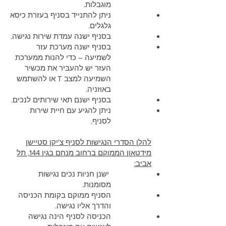
מוגבלות.
ניתן להתנייד בסניף בעזרת כיסא
גלגלים.
בסניף ישנה עמדת שירות נגישה.
בסניף ישנה מערכת עזר
לשמיעה – כדי להנות ממערכת
העזר יש להעביר את מכשיר
השמיעה למצב T או להשתמש
באוזניה.
בסניף ישנם תאי שירותים לנכים.
ניתן להגיע עם חיית שירות
לסניף.
להלן הסדרי הנגישות לסניף צ'יקן סטיישן
מידטאון הממוקם ברחוב מנחם בגין 144, תל
אביב:
ישנן חניות נכים נגישות
מסומנות.
הסניף ממוקם בקומת הכניסה
והדרך אליו נגישה.
הכניסה לסניף הינה נגישה