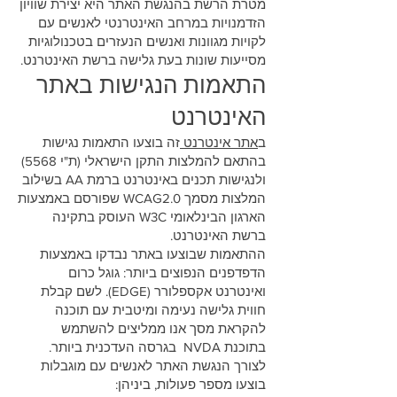
מטרת הרשת בהנגשת האתר היא יצירת שוויון
הזדמנויות במרחב האינטרנטי לאנשים עם
לקויות מגוונות ואנשים הנעזרים בטכנולוגיות
מסייעות שונות בעת גלישה ברשת האינטרנט.
התאמות הנגישות באתר
האינטרנט
ב
אתר אינטרנט
זה בוצעו התאמות נגישות
בהתאם להמלצות התקן הישראלי (ת"י 5568)
ולנגישות תכנים באינטרנט ברמת AA בשילוב
המלצות מסמך WCAG2.0 שפורסם באמצעות
הארגון הבינלאומי W3C העוסק בתקינה
ברשת האינטרנט.
ההתאמות שבוצעו באתר נבדקו באמצעות
הדפדפנים הנפוצים ביותר: גוגל כרום
ואינטרנט אקספלורר (EDGE). לשם קבלת
חווית גלישה נעימה ומיטבית עם תוכנה
להקראת מסך אנו ממליצים להשתמש
בתוכנת NVDA בגרסה העדכנית ביותר.
לצורך הנגשת האתר לאנשים עם מוגבלות
בוצעו מספר פעולות, ביניהן: